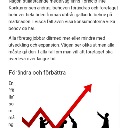
Någon stillastående medelväg finns i princip inte.
Konkurrensen ändras, behoven förändras och företaget
behöver hela tiden formas utifrån gällande behov på
marknaden. I vissa fall även visa konsumenterna vilka
behov de har.
Alla företag jobbar därmed mer eller mindre med
utveckling och expansion. Vägen ser olika ut men alla
måste gå den. I alla fall om man vill att företaget ska
överleva över längre tid.
Förändra och förbättra
En
”fä
lla”
so
m
må
ng