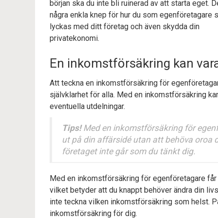
början ska du inte bli ruinerad av att starta eget. D
några enkla knep för hur du som egenföretagare 
lyckas med ditt företag och även skydda din
privatekonomi.
En inkomstförsäkring kan vara
Att teckna en inkomstförsäkring för egenföretagar
självklarhet för alla. Med en inkomstförsäkring 
eventuella utdelningar.
Tips!
Med en inkomstförsäkring för egenfö
ut på din affärsidé utan att behöva oroa 
företaget inte går som du tänkt dig.
Med en inkomstförsäkring för egenföretagare får d
vilket betyder att du knappt behöver ändra din liv
inte teckna vilken inkomstförsäkring som helst. 
inkomstförsäkring för dig.