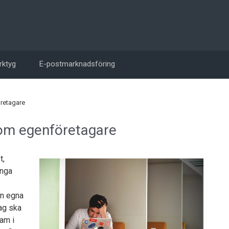
rktyg
E-postmarknadsföring
retagare
som egenföretagare
t,
ånga
en egna
tag ska
am i