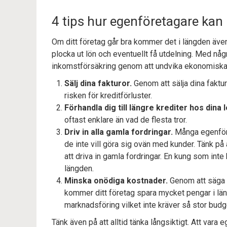
4 tips hur egenföretagare ka
Om ditt företag går bra kommer det i längden äve
plocka ut lön och eventuellt få utdelning. Med någr
inkomstförsäkring genom att undvika ekonomiska
Sälj dina fakturor.
Genom att sälja dina faktu
risken för kreditförluster.
Förhandla dig till längre krediter hos dina 
oftast enklare än vad de flesta tror.
Driv in alla gamla fordringar.
Många egenföret
de inte vill göra sig ovän med kunder. Tänk på a
att driva in gamla fordringar. En kung som inte
längden.
Minska onödiga kostnader.
Genom att säga 
kommer ditt företag spara mycket pengar i lä
marknadsföring vilket inte kräver så stor bu
Tänk även på att alltid tänka långsiktigt. Att var