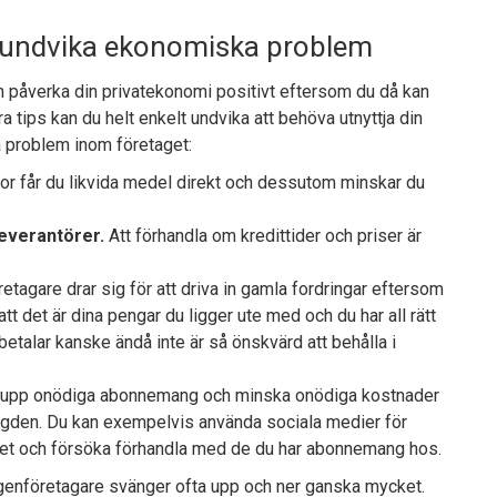
n undvika ekonomiska problem
n påverka din privatekonomi positivt eftersom du då kan
a tips kan du helt enkelt undvika att behöva utnyttja din
 problem inom företaget:
ror får du likvida medel direkt och dessutom minskar du
leverantörer.
Att förhandla om kredittider och priser är
agare drar sig för att driva in gamla fordringar eftersom
tt det är dina pengar du ligger ute med och du har all rätt
 betalar kanske ändå inte är så önskvärd att behålla i
upp onödiga abonnemang och minska onödiga kostnader
ngden. Du kan exempelvis använda sociala medier för
dget och försöka förhandla med de du har abonnemang hos.
a egenföretagare svänger ofta upp och ner ganska mycket.