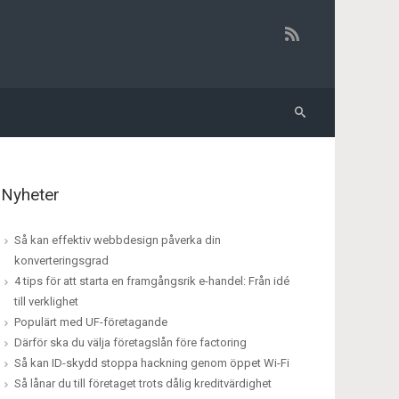
Nyheter
Så kan effektiv webbdesign påverka din
konverteringsgrad
4 tips för att starta en framgångsrik e-handel: Från idé
till verklighet
Populärt med UF-företagande
Därför ska du välja företagslån före factoring
Så kan ID-skydd stoppa hackning genom öppet Wi-Fi
Så lånar du till företaget trots dålig kreditvärdighet