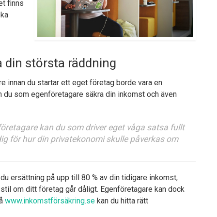
et finns
ska
 din största räddning
e innan du startar ett eget företag borde vara en
kan du som egenföretagare säkra din inkomst och även
retagare kan du som driver eget våga satsa fullt
dig för hur din privatekonomi skulle påverkas om
u ersättning på upp till 80 % av din tidigare inkomst,
sstil om ditt företag går dåligt. Egenföretagare kan dock
På
www.inkomstförsäkring.se
kan du hitta rätt