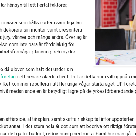
 hänsyn till ett flertal faktorer,
 mässa som hålls i orter i samtliga län
och dekorera sin monter samt presentera
r, jury, vänner och många andra. Överlag är
lse som inte bara är fördelaktig för
amarbetsförmåga, planering och mycket
e då elever som haft det under sin
 företag
i ett senare skede i livet. Det är detta som vill uppnås m
ket kommer resultera i att fler unga vågar starta eget. UF-föret
vå medan andelen är betydligt lägre på de yrkesförberedande
en affärsidé, affärsplan, samt skaffa riskkapital inför uppstarten 
annat. I det stora hela är det som att bedriva ett riktigt företa
 när det gäller budget, redovisning med mera. Samt hur man går t