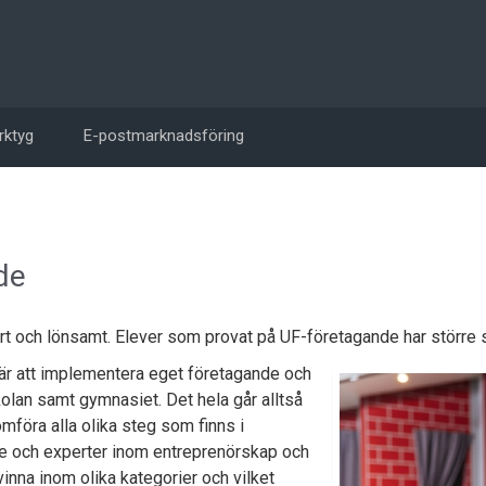
rktyg
E-postmarknadsföring
de
t och lönsamt. Elever som provat på UF-företagande har större san
är att implementera eget företagande och
lan samt gymnasiet. Det hela går alltså
omföra alla olika steg som finns i
rare och experter inom entreprenörskap och
vinna inom olika kategorier och vilket