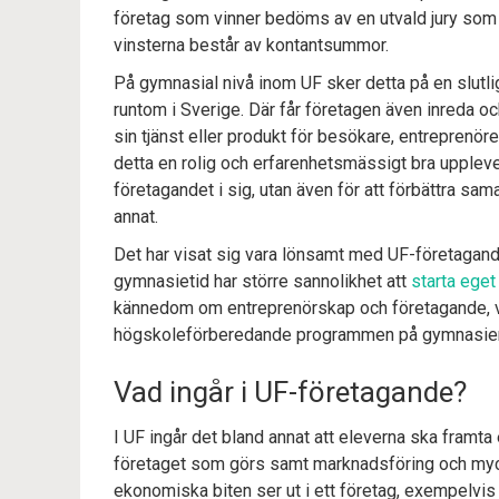
företag som vinner bedöms av en utvald jury som tar
vinsterna består av kontantsummor.
På gymnasial nivå inom UF sker detta på en slutlig
runtom i Sverige. Där får företagen även inreda 
sin tjänst eller produkt för besökare, entreprenöre
detta en rolig och erfarenhetsmässigt bra uppleve
företagandet i sig, utan även för att förbättra s
annat.
Det har visat sig vara lönsamt med UF-företagand
gymnasietid har större sannolikhet att
starta eget
kännedom om entreprenörskap och företagande, vil
högskoleförberedande programmen på gymnasieni
Vad ingår i UF-företagande?
I UF ingår det bland annat att eleverna ska framta 
företaget som görs samt marknadsföring och mycket 
ekonomiska biten ser ut i ett företag, exempelvis